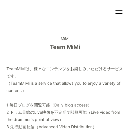
HOME
INFORMATION
MiMi
SCHEDULE
PROFILE
Team MiMi
VIDEO
DISCOGRAPHY
BLOG
MOVIE
TeamMiMiは、様々なコンテンツをお楽しみいただけるサービス
です。
RADIO
PHOTO
（TeamMiMi is a service that allows you to enjoy a variety of
content.）
1 毎日ブログを閲覧可能（Daily blog access）
2 ドラム目線のLive映像を不定期で閲覧可能（Live video from
the drummer's point of view）
会員登録
ログイン
3 先行動画配信（Advanced Video Distribution）