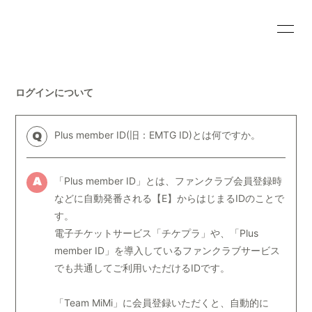
HOME
INFORMATION
ログインについて
SCHEDULE
PROFILE
VIDEO
DISCOGRAPHY
Plus member ID(旧：EMTG ID)とは何ですか。
Q
BLOG
MOVIE
「Plus member ID」とは、ファンクラブ会員登録時
A
RADIO
PHOTO
などに自動発番される【E】からはじまるIDのことで
す。
電子チケットサービス「
チケプラ
」や、「Plus
member ID」を導入しているファンクラブサービス
でも共通してご利用いただけるIDです。
会員登録
ログイン
「Team MiMi」に会員登録いただくと、自動的に