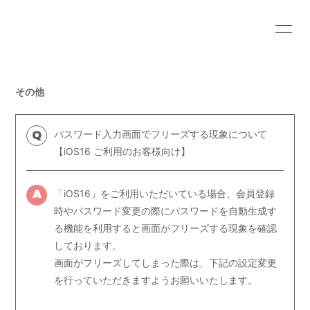
HOME
INFORMATION
その他
SCHEDULE
PROFILE
VIDEO
DISCOGRAPHY
パスワード入力画面でフリーズする現象について
Q
【iOS16 ご利用のお客様向け】
BLOG
MOVIE
「iOS16」をご利用いただいている場合、会員登録
RADIO
PHOTO
A
時やパスワード変更の際にパスワードを自動生成す
る機能を利用すると画面がフリーズする現象を確認
しております。
画面がフリーズしてしまった際は、下記の設定変更
を行っていただきますようお願いいたします。
会員登録
ログイン