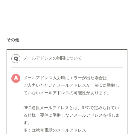
HOME
INFORMATION
その他
SCHEDULE
PROFILE
VIDEO
DISCOGRAPHY
メールアドレスの制限について
Q
BLOG
MOVIE
メールアドレス入力時にエラーが出た場合は、
A
RADIO
PHOTO
ご入力いただいたメールアドレスが、RFCに準拠し
ていないメールアドレスの可能性があります。
RFC違反メールアドレスとは、RFCで定められてい
る仕様・要件に準拠しないメールアドレスを指しま
す。
会員登録
ログイン
多くは携帯電話のメールアドレス