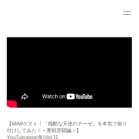
HOME
INFORMATION
SCHEDULE
PROFILE
VIDEO
DISCOGRAPHY
BLOG
MOVIE
RADIO
PHOTO
【MiMiゲスト！「残酷な天使のテーゼ」を本気で振り
会員登録
ログイン
付けしてみた！～悪戦苦闘編～】
YouTubrasta(仮)Vol.12