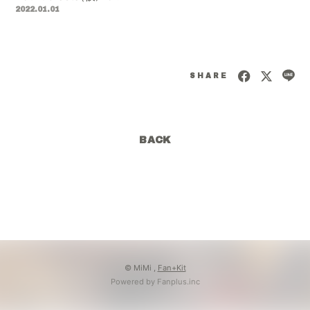
2022.01.01
SHARE
BACK
© MiMi ,
Fan+Kit
Powered by Fanplus.inc