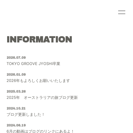
HOME
INFORMATION
INFORMATION
SCHEDULE
PROFILE
VIDEO
DISCOGRAPHY
2026.07.09
TOKYO GROOVE JYOSHI卒業
BLOG
MOVIE
2026.01.09
2026年もよろしくお願いいたします
RADIO
PHOTO
2025.03.26
2025年 オーストラリアの旅ブログ更新
2024.10.21
ブログ更新しました！
会員登録
ログイン
2024.06.19
6月の動画はブログのリンクにあるよ！