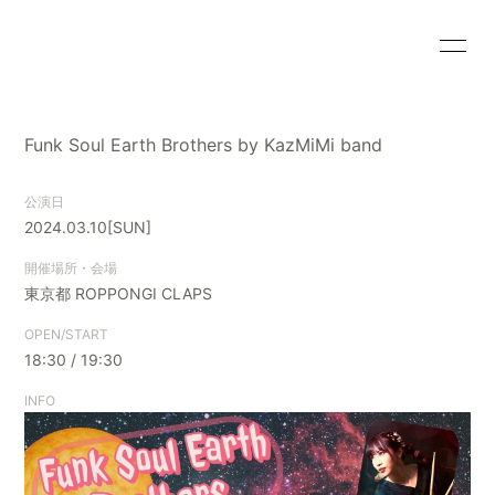
HOME
INFORMATION
Funk Soul Earth Brothers by KazMiMi band
SCHEDULE
PROFILE
公演日
VIDEO
DISCOGRAPHY
2024.03.10
[SUN]
BLOG
MOVIE
開催場所・会場
東京都
ROPPONGI CLAPS
RADIO
PHOTO
OPEN/START
18:30 / 19:30
INFO
会員登録
ログイン