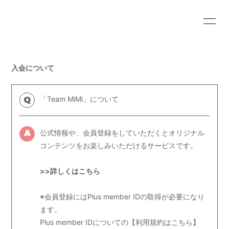
HOME
INFORMATION
入会について
SCHEDULE
PROFILE
VIDEO
DISCOGRAPHY
「Team MiMi」について
Q
BLOG
MOVIE
公式情報や、会員登録をしていただくとオリジナル
A
RADIO
PHOTO
コンテンツをお楽しみいただけるサービスです。
>>詳しくはこちら
※会員登録にはPlus member IDの取得が必要になり
ます。
会員登録
ログイン
Plus member IDについての【
利用規約はこちら
】